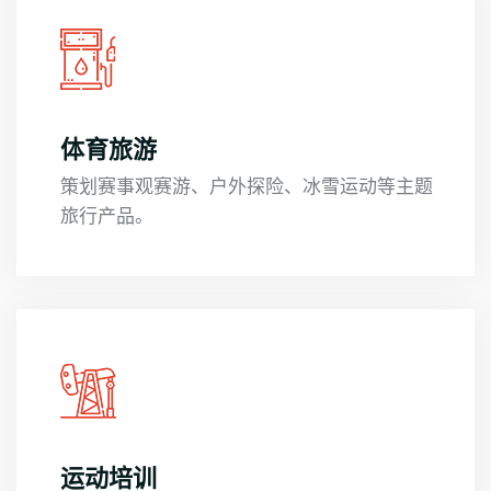
体育旅游
策划赛事观赛游、户外探险、冰雪运动等主题
旅行产品。
运动培训