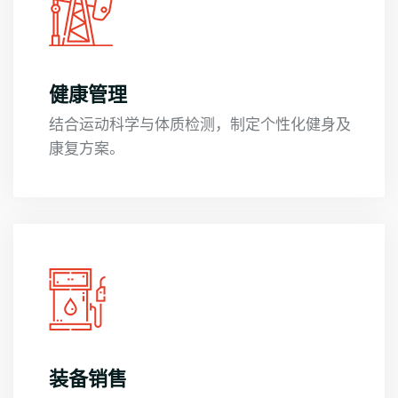
健康管理
结合运动科学与体质检测，制定个性化健身及
康复方案。
装备销售