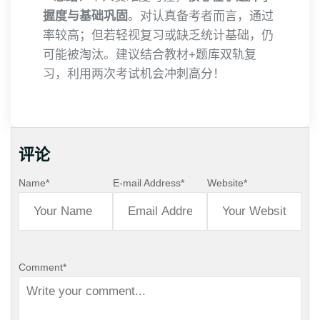
握度与基础巩固
。对认真备考者而言，通过
率较高；但若轻视复习或缺乏统计基础，仍
可能被淘汰。建议结合教材+题库双轨复
习，利用两次考试机会冲刺高分！
评论
Name
*
E-mail Address
*
Website
*
Comment
*