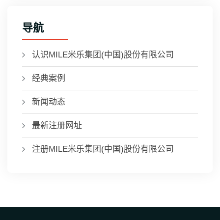
导航
认识MILE米乐集团(中国)股份有限公司
经典案例
新闻动态
最新注册网址
注册MILE米乐集团(中国)股份有限公司