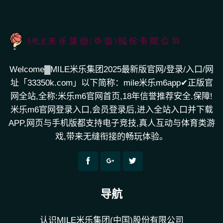
Welcome▓MILE米乐集团2025最新版官网/登录/入口/网
址「33350k.com」以下简称：mile米乐m6app✔正版官
网全站,全称:米乐m6官网首页,18年信誉推荐安全.保障!
米乐m6官网登录入口,会员登录后,进入全站入口并下载
APP,网页与手机版都支持电子竞技,真人互动与体育类游
戏,带来无缝衔接的畅玩体验。
导航
认识MILE米乐集团(中国)股份有限公司