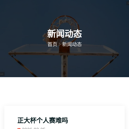
新闻动态
首页
新闻动态
正大杯个人赛难吗