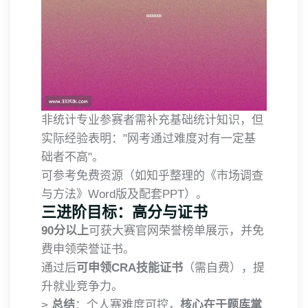
非统计专业参赛者需补充基础统计知识，但
实际经验表明："网考通过难度对有一定基
础者不高"。
可参考免费资源（如知乎整理的《市场调查
与方法》Word版及配套PPT）。
三进阶目标：高分与证书
90分以上
可获大赛官网荣誉榜单展示，并免
费申领荣誉证书。
通过后
可申领CRA技能证书
（需自费），提
升就业竞争力。
>
总结
：个人赛难度可控，
核心在于题库掌