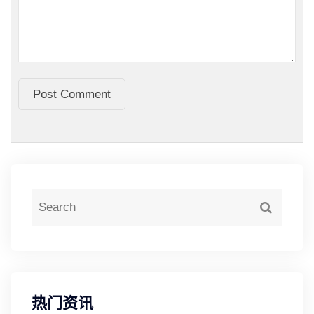
Post Comment
热门资讯