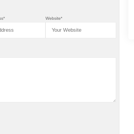
ss
*
Website
*