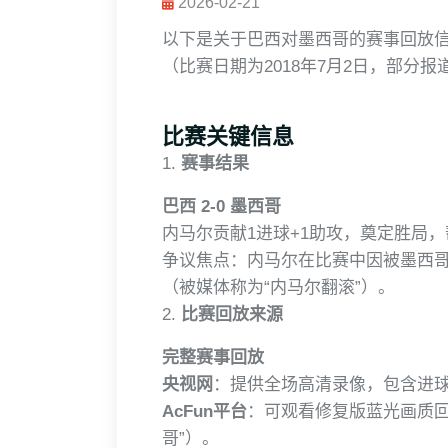
2026-02-21
以下是关于巴西对墨西哥的赛事回放信息
（比赛日期为2018年7月2日，部分
比赛关键信息
1.
赛事结果
巴西 2-0 墨西哥
内马尔贡献1进球+1助攻，奠定胜局
争议焦点：内马尔在比赛中因被墨西
（被媒体称为“内马尔翻滚”）。
2.
比赛回放来源
完整赛事回放
央视网
：提供全场高清录像，包含进
AcFun平台
：可观看修复版蓝光画质回放
哥”）。