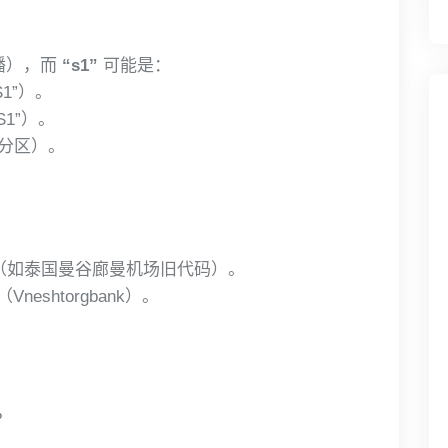
播），而
“s1”
可能是：
1”）。
 S1”）。
分区）。
（如泰国曼谷廊曼机场旧代码）。
shtorgbank）。
？