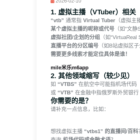
2026-02-10
1.
虚拟主播（VTuber）相关
“vtb”
通常指
Virtual Tuber
（虚拟主
某个虚拟主播的昵称或代号
（如“文静S
虚拟社团/企划的分组
（如“VirtuaReal
直播平台的分区编号
（如B站虚拟区子
需要更多线索才能定位具体是谁！
mile米乐m6app
2.
其他领域缩写（较少见）
如
“VTBS”
在航空中可能指机场代码
或
“VTB”
在金融中指俄罗斯外贸银行（Vne
你需要的是？
请补充一点信息，比如：
想找虚拟主播
“vtbs1” 的直播间/百科
查询
机场代码或金融术语
？