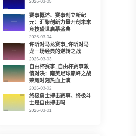
2026-03-05
赛事概述、赛事创立新纪
元：汇聚创新力量开创未来
竞技盛世启幕盛典
2026-03-04
许昕对马龙赛事_许昕对马
龙一场经典的逆转之战
2026-03-03
自由杯赛事_自由杯赛事激
情对决：南美足球巅峰之战
荣耀时刻热血上演
2026-03-02
终极勇士搏击赛事、终极斗
士是自由搏击吗
2026-03-01