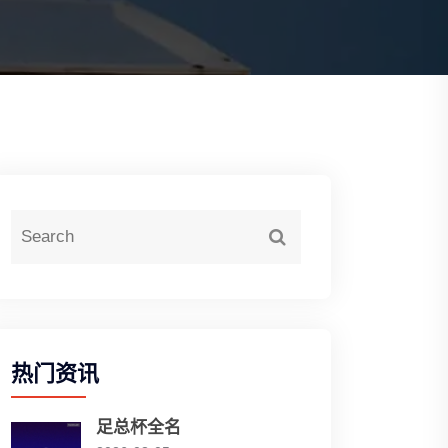
热门资讯
足总杯全名