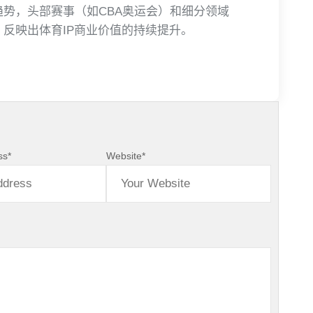
趋势，头部赛事（如CBA奥运会）和细分领域
，反映出体育IP商业价值的持续提升。
ss
*
Website
*