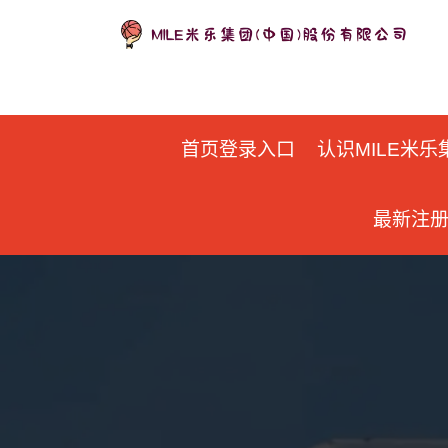
首页登录入口
认识MILE米乐
最新注