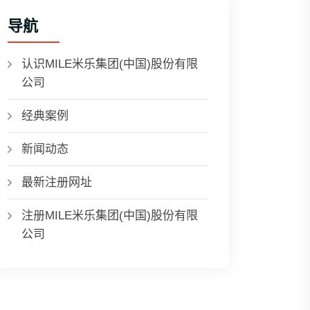
导航
认识MILE米乐集团(中国)股份有限
公司
经典案例
新闻动态
最新注册网址
注册MILE米乐集团(中国)股份有限
公司