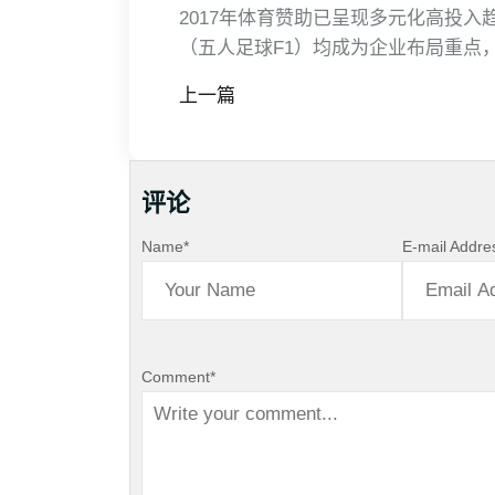
2017年体育赞助已呈现多元化高投入
（五人足球F1）均成为企业布局重点
上一篇
评论
Name
*
E-mail Addre
Comment
*