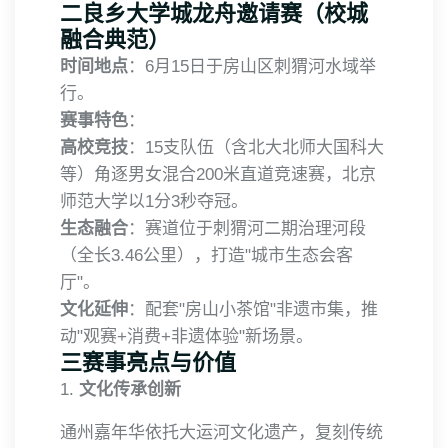
二良乡大学城龙舟邀请赛（校城
融合典范）
时间地点
：6月15日于房山区刺猬河水域举
行。
赛事特色
：
高校竞技
：15支队伍（含北大北师大国科大
等）角逐男女混合200米直道竞速赛，北京
师范大学以1分3秒夺冠。
生态融合
：赛道位于刺猬河二期治理河段
（全长3.46公里），打造"城市生态会客
厅"。
文化延伸
：配套"房山小茶馆"非遗市集，推
动"观赛+消费+非遗体验"新场景。
三赛事亮点与价值
1.
文化传承创新
通州嘉年华依托大运河文化遗产，复刻传统