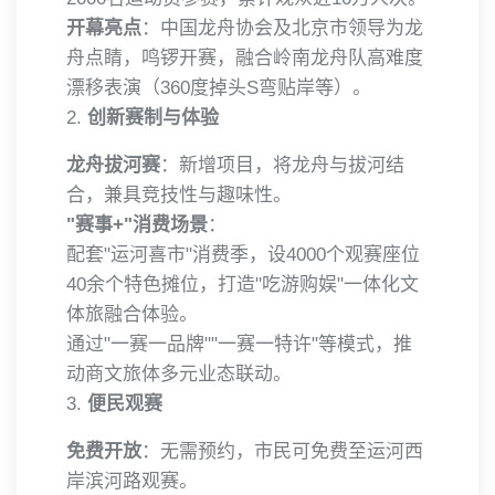
开幕亮点
：中国龙舟协会及北京市领导为龙
舟点睛，鸣锣开赛，融合岭南龙舟队高难度
漂移表演（360度掉头S弯贴岸等）。
2.
创新赛制与体验
龙舟拔河赛
：新增项目，将龙舟与拔河结
合，兼具竞技性与趣味性。
"赛事+"消费场景
：
配套"运河喜市"消费季，设4000个观赛座位
40余个特色摊位，打造"吃游购娱"一体化文
体旅融合体验。
通过"一赛一品牌""一赛一特许"等模式，推
动商文旅体多元业态联动。
3.
便民观赛
免费开放
：无需预约，市民可免费至运河西
岸滨河路观赛。