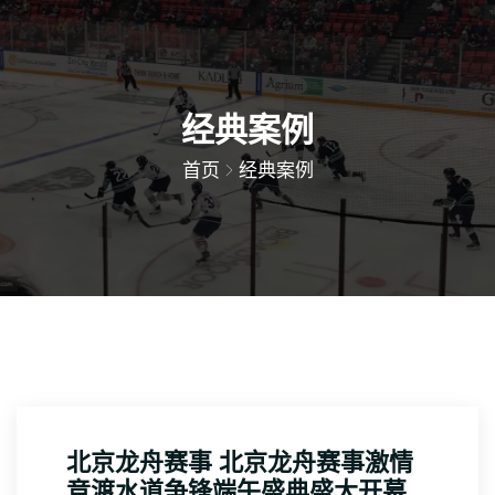
经典案例
首页
经典案例
北京龙舟赛事 北京龙舟赛事激情
竞渡水道争锋端午盛典盛大开幕